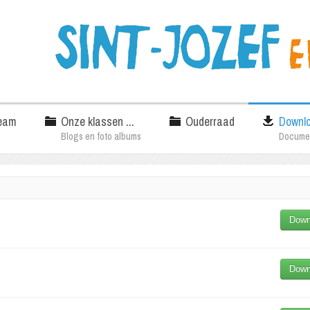
eam
Onze klassen ...
Ouderraad
Downl
Blogs en foto albums
Docume
Down
Down