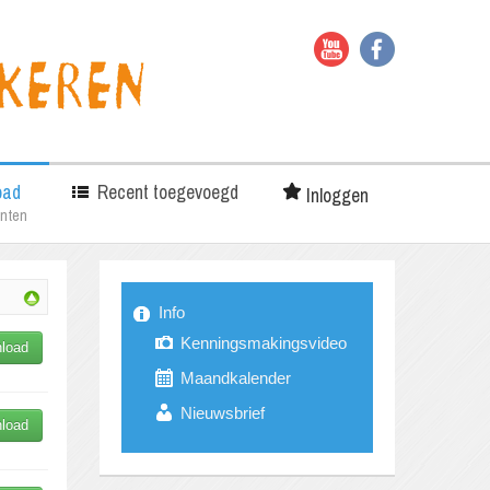
oad
Recent toegevoegd
Inloggen
nten
Info
Kenningsmakingsvideo
load
Maandkalender
Nieuwsbrief
load