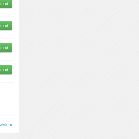
load
load
load
load
wnload