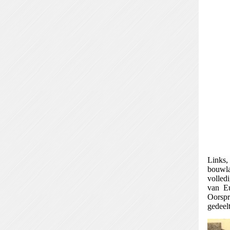
Links,
bouwla
volled
van Eu
Oorspr
gedeel