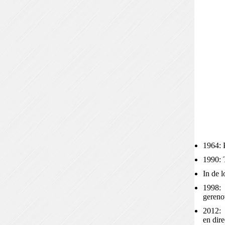
1964: 
1990: T
In de 
1998: 
gereno
2012: 
en dire