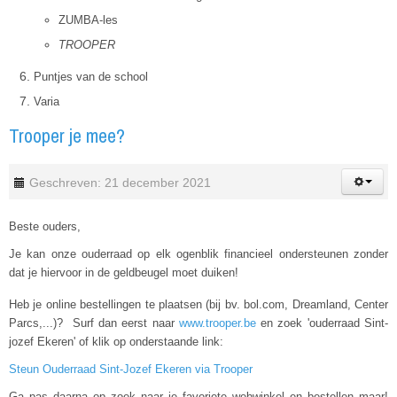
ZUMBA-les
TROOPER
Puntjes van de school
Varia
Trooper je mee?
Geschreven: 21 december 2021
Beste ouders,
Je kan onze ouderraad op elk ogenblik financieel ondersteunen zonder
dat je hiervoor in de geldbeugel moet duiken!
Heb je online bestellingen te plaatsen (bij bv. bol.com, Dreamland, Center
Parcs,...)? Surf dan eerst naar
www.trooper.be
en zoek 'ouderraad Sint-
jozef Ekeren' of klik op onderstaande link:
Steun Ouderraad Sint-Jozef Ekeren via Trooper
Ga pas daarna op zoek naar je favoriete webwinkel en bestellen maar!