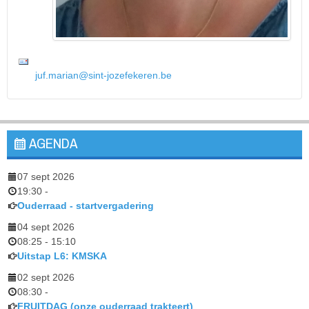
juf.marian@sint-jozefekeren.be
AGENDA
07 sept 2026
19:30
-
Ouderraad - startvergadering
04 sept 2026
08:25
-
15:10
Uitstap L6: KMSKA
02 sept 2026
08:30
-
FRUITDAG (onze ouderraad trakteert)