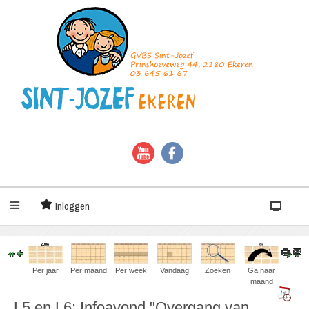
Inloggen
Per jaar
Per maand
Per week
Vandaag
Zoeken
Ga naar
maand
L5 en L6: Infoavond "Overgang van