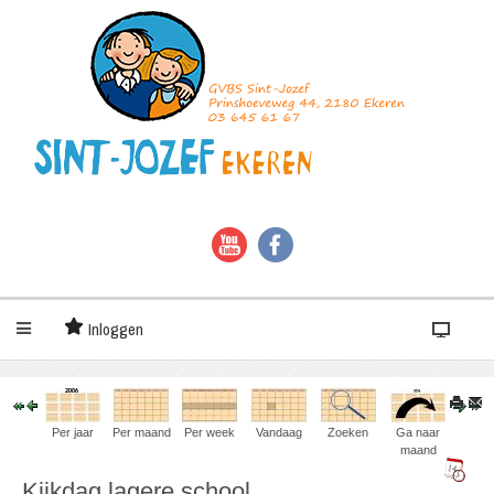
Inloggen
Per jaar
Per maand
Per week
Vandaag
Zoeken
Ga naar
maand
Kijkdag lagere school