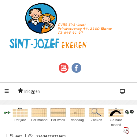
Inloggen
Per jaar
Per maand
Per week
Vandaag
Zoeken
Ga naar
maand
L5 en L6: zwemmen